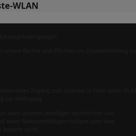
ste-WLAN
 Nutzungsbedingungen
d unsere Rechte und Pflichten im Zusammenhang mi
räumen einen Zugang zum Internet in Form eines WLA
g zur Verfügung.
 sich nach unseren jeweiligen technischen und
auf einen funktionsfähigen Hotspot oder eine
 besteht nicht.