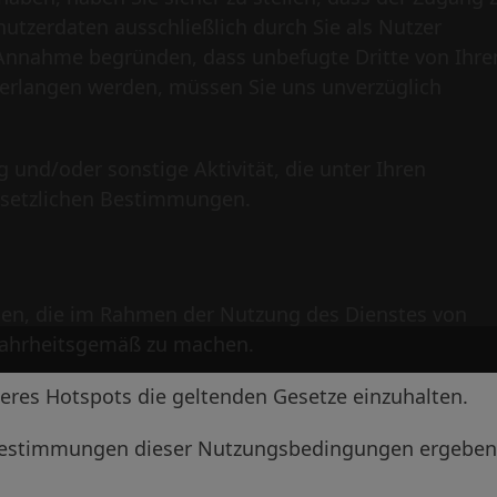
utzerdaten ausschließlich durch Sie als Nutzer
ie Annahme begründen, dass unbefugte Dritte von Ihre
erlangen werden, müssen Sie uns unverzüglich
g und/oder sonstige Aktivität, die unter Ihren
esetzlichen Bestimmungen.
ionen, die im Rahmen der Nutzung des Dienstes von
wahrheitsgemäß zu machen.
nseres Hotspots die geltenden Gesetze einzuhalten.
en Bestimmungen dieser Nutzungsbedingungen ergeben