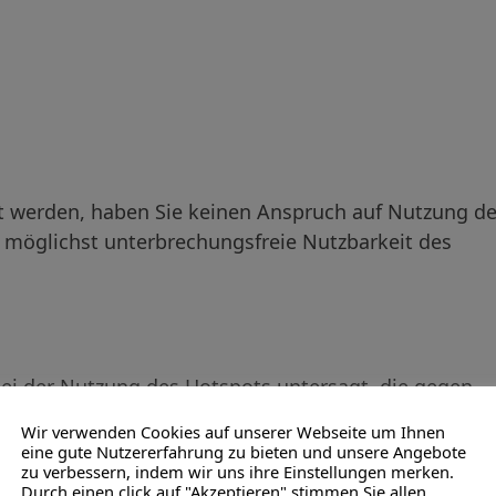
ht werden, haben Sie keinen Anspruch auf Nutzung d
möglichst unterbrechungsfreie Nutzbarkeit des
bei der Nutzung des Hotspots untersagt, die gegen
erletzen oder gegen die Grundsätze des
Wir verwenden Cookies auf unserer Webseite um Ihnen
nd folgende Handlungen untersagt:
eine gute Nutzererfahrung zu bieten und unsere Angebote
zu verbessern, indem wir uns ihre Einstellungen merken.
Durch einen click auf "Akzeptieren" stimmen Sie allen