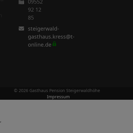
09552
92 12
n
85
steigerwald-
gasthaus.kress@t-
online.de
© 2026 Gasthaus Pension Steigerwaldhöhe
Impressum
,