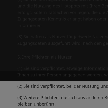
und die Nutzung des Hotspots mit Ihren Ben
erfolgt. Sofern Tatsachen vorliegen, die d
Zugangsdaten Kenntnis erlangt haben oder 
informieren.
(3) Sie haften als Nutzer für jedwede Nutzun
Zugangsdaten ausgeführt wird, nach den g
5. Ihre Pflichten als Nutzer
(1) Sie sind verpflichtet, etwaige Informat
Ihnen zu ihrer Person angegeben werden, 
(2) Sie sind verpflichtet, bei der Nutzung u
(3) Weitere Pflichten, die sich aus ander
bleiben unberührt.