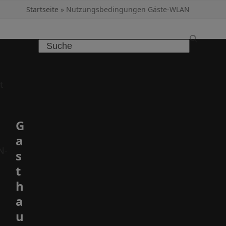
Startseite
»
Nutzungsbedingungen Gäste-WLAN
Search
t
G
a
N-
s
t
h
a
u