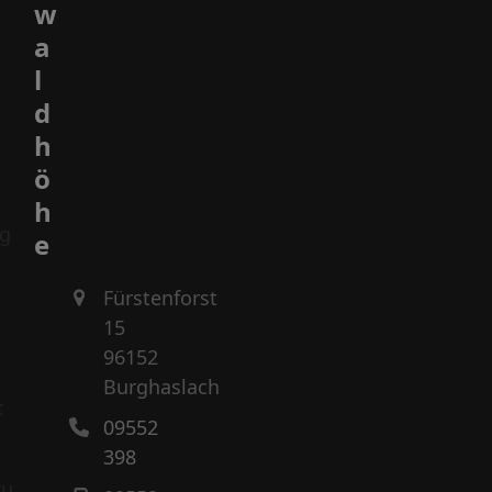
w
a
l
d
h
ö
h
ng
e
Fürstenforst
15
96152
Burghaslach
t
09552
398
zu