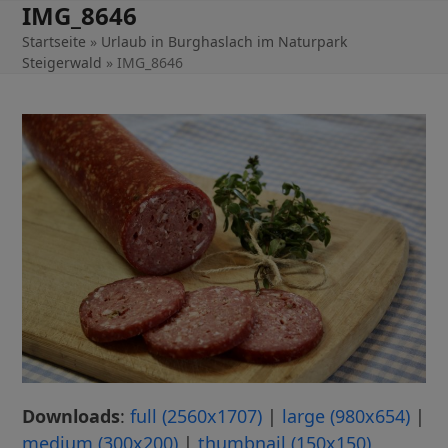
IMG_8646
Skip
to
Startseite
»
Urlaub in Burghaslach im Naturpark
Steigerwald
»
IMG_8646
content
Downloads
:
full (2560x1707)
|
large (980x654)
|
medium (300x200)
|
thumbnail (150x150)