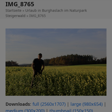
IMG_8765
Skip
to
Startseite
»
Urlaub in Burghaslach im Naturpark
Steigerwald
»
IMG_8765
content
Downloads
:
full (2560x1707)
|
large (980x654)
|
medium (300x200)
|
thumbnail (150x150)