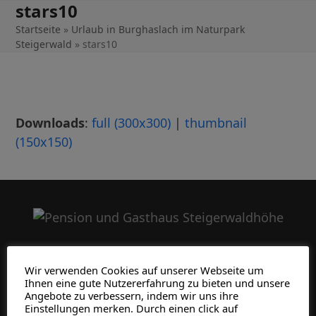
stars10
Skip
to
Startseite
»
Urlaub in Burghaslach im Naturpark
Steigerwald
»
stars10
content
Downloads
:
full (300x300)
|
thumbnail
(150x150)
Wir verwenden Cookies auf unserer Webseite um
Ihnen eine gute Nutzererfahrung zu bieten und unsere
Angebote zu verbessern, indem wir uns ihre
Einstellungen merken. Durch einen click auf